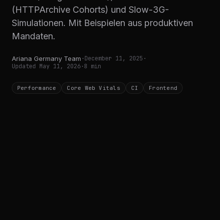
(HTTPArchive Cohorts) und Slow-3G-
Simulationen. Mit Beispielen aus produktiven
Mandaten.
Ariana Germany Team
·
December 11, 2025
·
Updated
May 11, 2026
·
8
min
Performance
Core Web Vitals
CI
Frontend
TL;DR
Lighthouse-Scores sind Momentaufnahmen
aus einem Rechenzentrum. Core Web Vitals
(LCP, INP, CLS) gegen reale p75-Werte zu
prüfen ist die einzige verlässliche Praxis. Wir